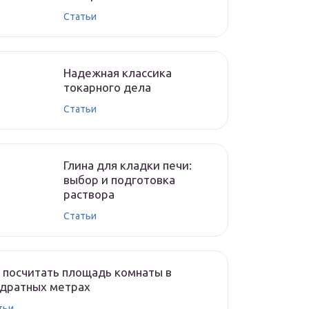
Cтатьи
Надежная классика
токарного дела
Cтатьи
Глина для кладки печи:
выбор и подготовка
раствора
Cтатьи
 посчитать площадь комнаты в
адратных метрах
тьи