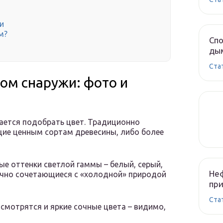
и
м?
Спо
ды
Cта
дом снаружи: фото и
тается подобрать цвет. Традиционно
ие ценным сортам древесины, либо более
е оттенки светлой гаммы – белый, серый,
Неф
ично сочетающиеся с «холодной» природой
при
Cта
смотрятся и яркие сочные цвета – видимо,