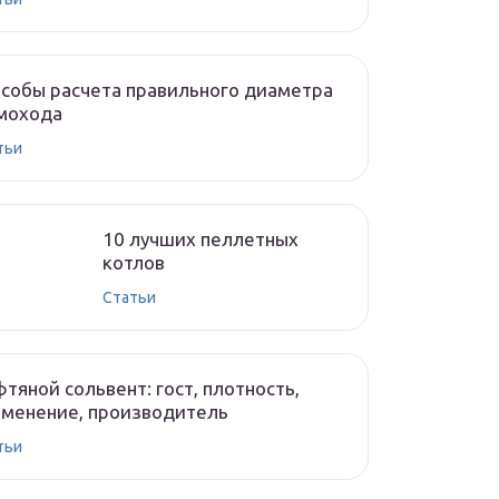
собы расчета правильного диаметра
мохода
тьи
10 лучших пеллетных
котлов
Cтатьи
тяной сольвент: гост, плотность,
менение, производитель
тьи