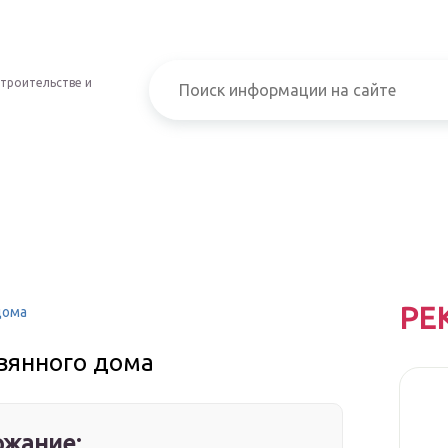
строительстве и
РЕ
дома
вянного дома
жание: