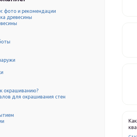
и: фото и рекомендации
тка древесины
евесины
боты
наружи
ки
 к окрашиванию?
алов для окрашивания стен
рытием
Как
ии
кв
Cта