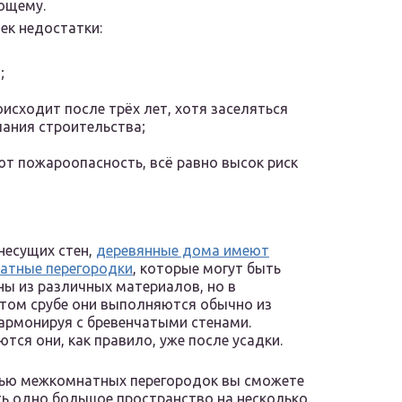
ющему.
ек недостатки:
;
исходит после трёх лет, хотя заселяться
чания строительства;
ют пожароопасность, всё равно высок риск
несущих стен,
деревянные дома имеют
атные перегородки
, которые могут быть
ы из различных материалов, но в
том срубе они выполняются обычно из
гармонируя с бревенчатыми стенами.
тся они, как правило, уже после усадки.
ью межкомнатных перегородок вы сможете
ь одно большое пространство на несколько