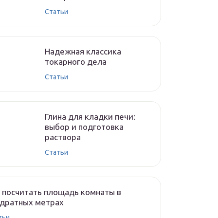
Cтатьи
Надежная классика
токарного дела
Cтатьи
Глина для кладки печи:
выбор и подготовка
раствора
Cтатьи
 посчитать площадь комнаты в
адратных метрах
тьи