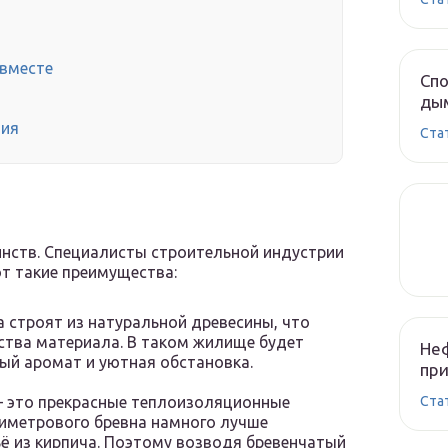
 вместе
Спо
ды
тия
Cта
нств. Специалисты строительной индустрии
т такие преимущества:
 строят из натуральной древесины, что
ства материала. В таком жилище будет
Неф
ый аромат и уютная обстановка.
при
Cта
 – это прекрасные теплоизоляционные
тиметрового бревна намного лучше
ё из кирпича. Поэтому возводя бревенчатый