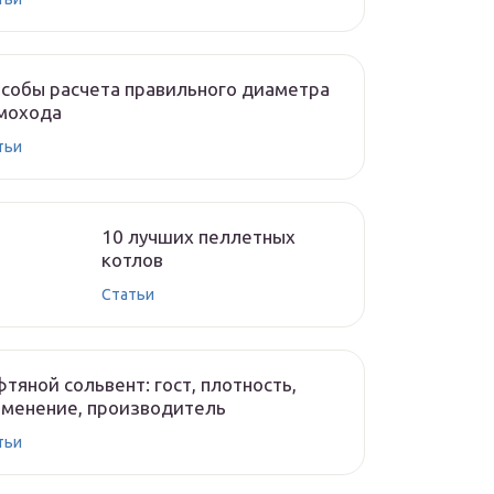
собы расчета правильного диаметра
мохода
тьи
10 лучших пеллетных
котлов
Cтатьи
тяной сольвент: гост, плотность,
менение, производитель
тьи