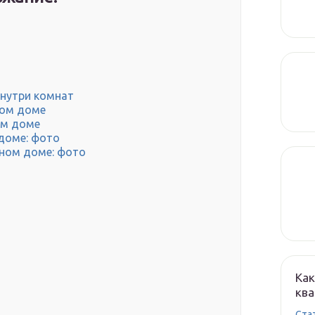
внутри комнат
ном доме
ом доме
 доме: фото
ном доме: фото
Как
кв
Cта