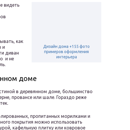
те видеть
ров
ывать, как
Дизайн дома +155 фото
ы и
примеров оформления
ти диван
интерьера
о и не
ль.
янном доме
остиной в деревянном доме, большинство
рне, провансе или шале. Гораздо реже
тек.
полированных, пропитанных морилками и
льного покрытия можно использовать
урой, кафельную плитку или ковровое