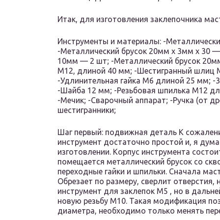
Итак, для изготовления заклепочника ма
Инструменты и материалы: -Металлический
-Металлический брусок 20мм х 3мм х 30 —
10мм — 2 шт; -Металлический брусок 20мм
М12, длиной 40 мм; -Шестигранный шлиц 
-Удлинительная гайка М6 длиной 25 мм; -
-Шайба 12 мм; -Резьбовая шпилька M12 дл
-Мечик; -Сварочный аппарат; -Ручка (от д
шестигранники;
Шаг первый: подвижная деталь К сожалени
инструмент достаточно простой и, я дума
изготовлении. Корпус инструмента состои
помещается металлический брусок со скв
переходные гайки и шпильки. Сначала мас
Обрезает по размеру, сверлит отверстия, 
инструмент для заклепок М5 , но в дальн
новую резьбу М10. Такая модификация по
диаметра, необходимо только менять пер