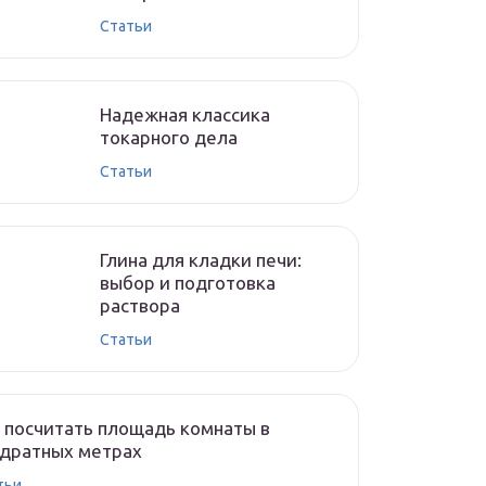
Cтатьи
Надежная классика
токарного дела
Cтатьи
Глина для кладки печи:
выбор и подготовка
раствора
Cтатьи
 посчитать площадь комнаты в
адратных метрах
тьи