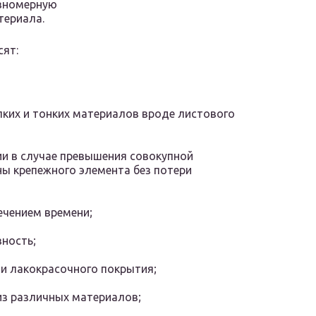
авномерную
териала.
сят:
пких и тонких материалов вроде листового
и в случае превышения совокупной
ы крепежного элемента без потери
ечением времени;
вность;
 и лакокрасочного покрытия;
з различных материалов;