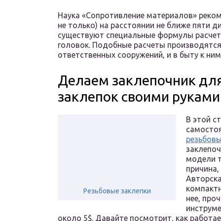
Наука «Сопротивление материалов» реко
не только) на расстоянии не ближе пяти д
существуют специальные формулы расчета
головок. Подобные расчеты производятся
ответственных сооружений, и в быту к ним
Делаем заклепочник для
заклепок своими руками
В этой с
самосто
резьбовы
заклепоч
модели т
причина,
Авторска
компактн
Резьбовые заклепки
нее, про
инструме
около 5$. Давайте посмотрит, как работае