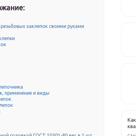
жание:
 резьбовых заклепок своими руками
клепки
пок
к
лепочника
к, применение и виды
лепок
лепок
м
Как
кв
ой головкой ГОСТ 10301-80 вес в 1 шт
Cта