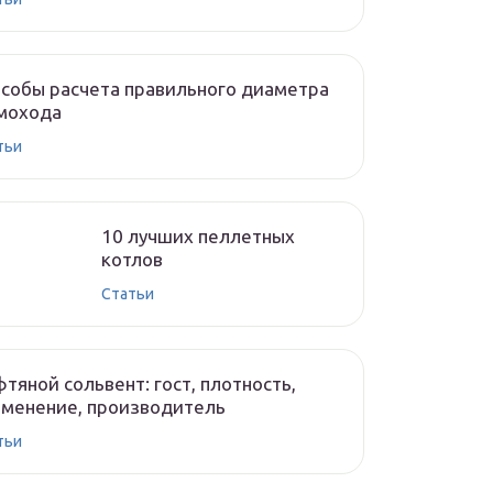
собы расчета правильного диаметра
мохода
тьи
10 лучших пеллетных
котлов
Cтатьи
тяной сольвент: гост, плотность,
менение, производитель
тьи