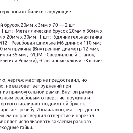
стеру понадобились следующие
 брусок 20мм х 3мм х 70 — 2 шт;
 1 шт; -Металлический брусок 20мм х 30мм х
 х 20мм х 30мм -1 шт; -Удлинительная гайка
М12; -Резьбовая шпилька М6 длиной 110 мм;
30 мм пружина (Внутренний диаметр 12 мм);
иной 55 мм ; -УШМ; -Сверлильный станок;
рели или Ушм-ки); -Слесарные ключи; -Ключи-
ю, чертеж мастер не предоставил, но
ю, не вызовет затруднений при
т из прямоугольной рамки. Внутри рамки
озным резьбовым отверстие, пружина и
тер изготавливает подвижной брусок.
нарезает резьбу. Изначально, мастер, делал
ейшем он рассверлил отверстие и нарезал
зволяет использовать заклепки разного
еходные гайки.