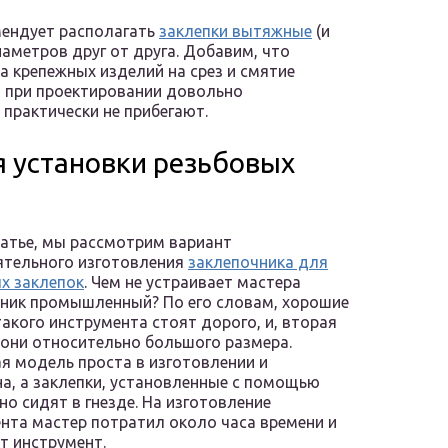
мендует располагать
заклепки вытяжные
(и
иаметров друг от друга. Добавим, что
 крепежных изделий на срез и смятие
 при проектировании довольно
 практически не прибегают.
 установки резьбовых
татье, мы рассмотрим вариант
ятельного изготовления
заклепочника для
х заклепок
. Чем не устраивает мастера
ник промышленный? По его словам, хорошие
акого инструмента стоят дорого, и, вторая
 они относительно большого размера.
я модель проста в изготовлении и
а, а заклепки, установленные с помощью
чно сидят в гнезде. На изготовление
нта мастер потратил около часа времени и
т инструмент.