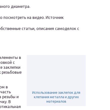
зного диаметра.
о посмотреть на видео. Источник
обственные статьи, описания самоделок с
элементы в
ловкой с
е заклепки
к резьбовые
ом в
 часть
Использование заклепок для
з резьбы и
клепания металла и других
чку. В
материалов
ртикальная