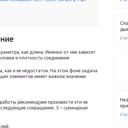
Спо
ды
ение
Cта
раметра, как длина. Именно от нее зависит
ловки и плотность соединения
, как и ее недостаток. На этом фоне задача
их элементов имеет важное значение.
Неф
работы рекомендуем произвести эти не
при
 следующие сокращения:. S – суммарная
Cта
лей;