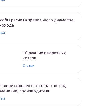
собы расчета правильного диаметра
мохода
тьи
10 лучших пеллетных
котлов
Cтатьи
тяной сольвент: гост, плотность,
менение, производитель
тьи