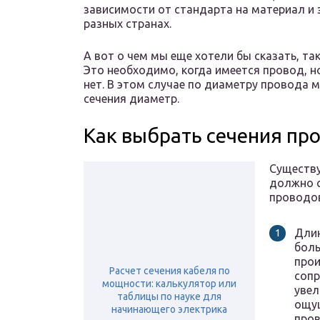
зависимости от стандарта на материал и 
разных странах.
А вот о чем мы еще хотели бы сказать, та
Это необходимо, когда имеется провод, н
нет. В этом случае по диаметру провода 
сечения диаметр.
Как выбрать сечения пр
Существу
должно с
проводо
Длин
боль
прои
Расчет сечения кабеля по
сопр
мощности: калькулятор или
увел
таблицы по науке для
ощу
начинающего электрика
пров