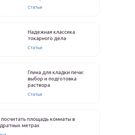
Cтатьи
Надежная классика
токарного дела
Cтатьи
Глина для кладки печи:
выбор и подготовка
раствора
Cтатьи
 посчитать площадь комнаты в
адратных метрах
тьи