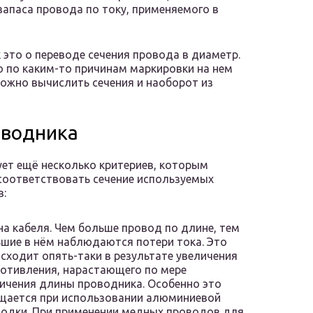
запаса провода по току, применяемого в
к это о переводе сечения провода в диаметр.
о по каким-то причинам маркировки на нем
можно вычислить сечения и наоборот из
оводника
ет ещё несколько критериев, которым
оответствовать сечение используемых
в:
а кабеля. Чем больше провод по длине, тем
шие в нём наблюдаются потери тока. Это
сходит опять-таки в результате увеличения
отивления, нарастающего по мере
ичения длины проводника. Особенно это
щается при использовании алюминиевой
одки. При применении медных проводов для