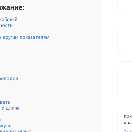
жание:
кабелей
ности
о другим показателям
роводов
овать
 и длине
Как
а
кв
ркуля
или карандаша
Cта