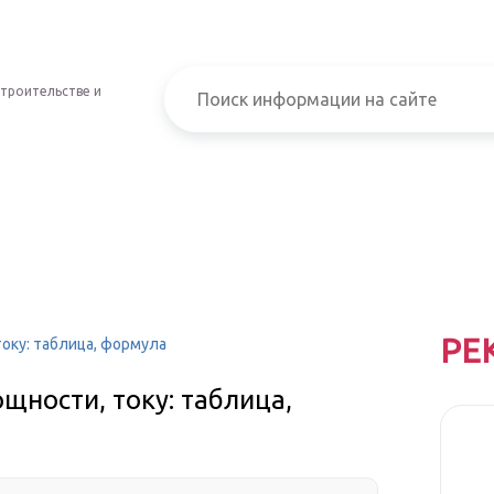
строительстве и
РЕ
току: таблица, формула
щности, току: таблица,