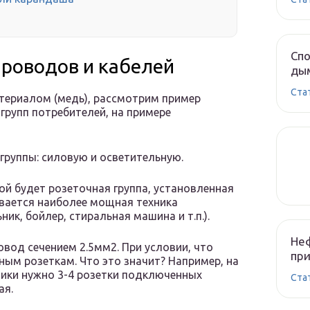
Спо
проводов и кабелей
ды
Cта
атериалом (медь), рассмотрим пример
групп потребителей, на примере
 группы: силовую и осветительную.
ой будет розеточная группа, установленная
ливается наиболее мощная техника
ик, бойлер, стиральная машина и т.п.).
Неф
вод сечением 2.5мм2. При условии, что
при
ным розеткам. Что это значит? Например, на
ники нужно 3-4 розетки подключенных
Cта
ая.