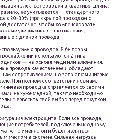
низации электропроводки в квартире, длина,
правило, не учитывается — стандартного
са в 20–30% (при скрытой проводке) с
ой достаточно, чтобы компенсировать
ожные увеличения сопротивления,
анные с длиной провода.
используемых проводов. В бытовом
троснабжении используются 2 типа
одников — на основе меди или алюминия.
ые провода качественнее и обладают
шим сопротивлением, но зато алюминиевые
вле. При полном соответствии нормам,
иниевая проводка справляется со своими
чами не хуже медной, так что необходимо
ельно взвесить свой выбор перед покупкой
ода.
игурация электрощита. Если все провода,
ющие потребителей, подключены к одному
мату, то именно он и будет являться
ым местом в системе. Сильная нагрузка