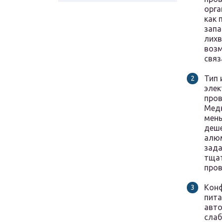
орга
как 
запа
лихв
возм
связ
Тип 
элек
пров
Медн
мень
деше
алюм
зада
тщат
пров
Конф
пита
авто
слаб