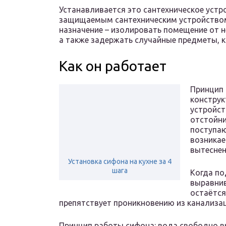
Устанавливается это сантехническое уст
защищаемым сантехническим устройством –
назначение – изолировать помещение от н
а также задержать случайные предметы, 
Как он работает
Принцип 
конструк
устройст
отстойни
поступаю
возникае
вытеснен
Установка сифона на кухне за 4
шага
Когда по
выравнив
остаётся
препятствует проникновению из канализа
Принцип работы сифона: вода свободно в