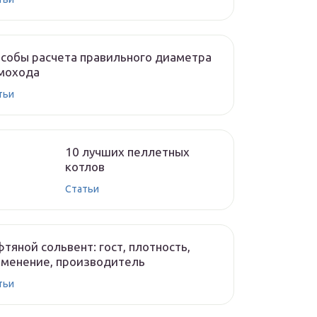
собы расчета правильного диаметра
мохода
тьи
10 лучших пеллетных
котлов
Cтатьи
тяной сольвент: гост, плотность,
менение, производитель
тьи