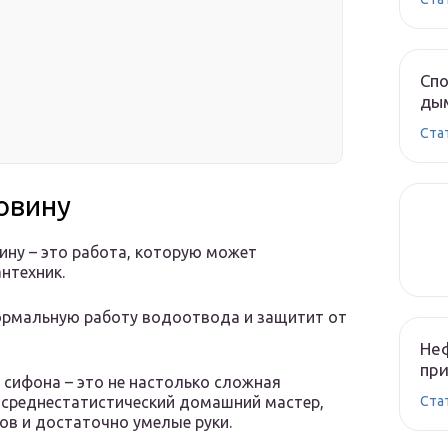
Спо
ды
Cта
овину
вину – это работа, которую может
нтехник.
ормальную работу водоотвода и защитит от
Неф
при
 сифона – это не настолько сложная
Cта
я среднестатистический домашний мастер,
в и достаточно умелые руки.