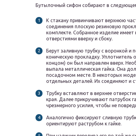
Бутылочный сифон собирают в следующем
К стакану привинчивают верхнюю час
соединения плоскую резиновую прокла
комплекте. Собранное изделие имеет
отверстиями вверху и сбоку.
Берут заливную трубку с воронкой и 
коническую прокладку. Уплотнитель 
концом) он был направлен вверх. Нео
выпала металлическая гайка. Она до
посадочном месте. В некоторых моде
отдельных деталей. Их соединяют и с
Трубку вставляют в верхнее отверстие
края. Далее прикручивают патрубок г
чрезмерного усилия, чтобы не повред
Аналогично фиксируют сливную трубку
ориентируют раструбом к гайке.
При наличии перелива его по той же 