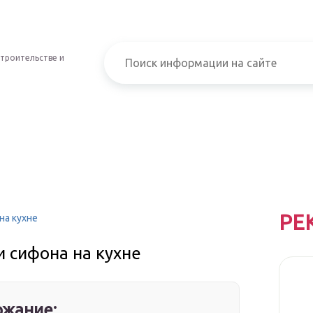
строительстве и
РЕ
на кухне
и сифона на кухне
жание: