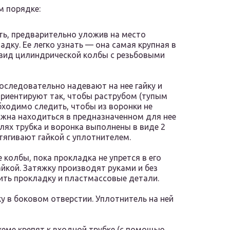
 порядке:
ть, предварительно уложив на место
дку. Ее легко узнать — она самая крупная в
 вид цилиндрической колбы с резьбовыми
последовательно надевают на нее гайку и
ориентируют так, чтобы раструбом (тупым
бходимо следить, чтобы из воронки не
лжна находиться в предназначенном для нее
лях трубка и воронка выполнены в виде 2
тягивают гайкой с уплотнителем.
 колбы, пока прокладка не упрется в его
айкой. Затяжку производят руками и без
ить прокладку и пластмассовые детали.
 в боковом отверстии. Уплотнитель на ней
схеме крепят к входной трубке (с помощью