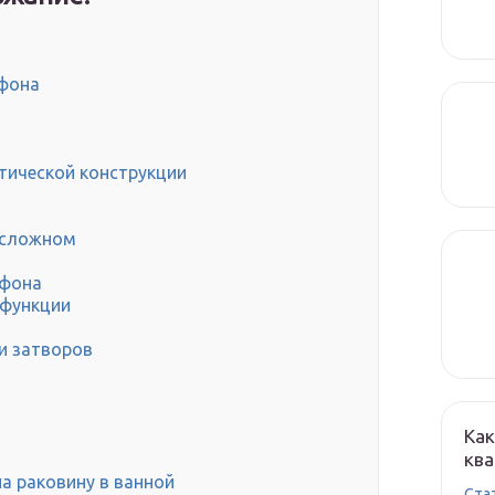
ифона
тической конструкции
 сложном
ифона
 функции
и затворов
Как
кв
а раковину в ванной
Cта