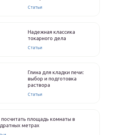
Cтатьи
Надежная классика
токарного дела
Cтатьи
Глина для кладки печи:
выбор и подготовка
раствора
Cтатьи
 посчитать площадь комнаты в
адратных метрах
тьи