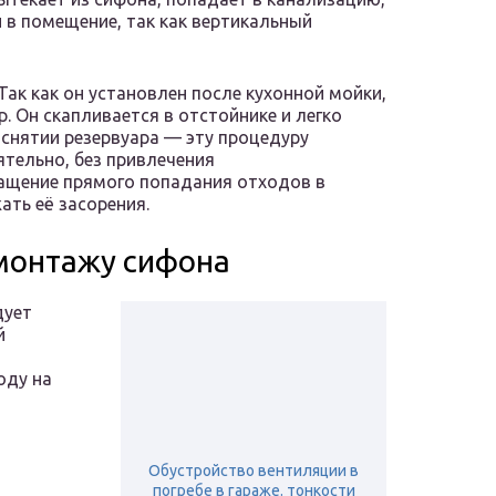
и в помещение, так как вертикальный
ак как он установлен после кухонной мойки,
. Он скапливается в отстойнике и легко
снятии резервуара — эту процедуру
тельно, без привлечения
ащение прямого попадания отходов в
ть её засорения.
 монтажу сифона
дует
й
оду на
Обустройство вентиляции в
погребе в гараже. тонкости