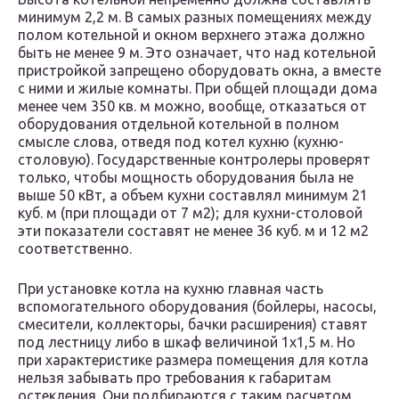
минимум 2,2 м. В самых разных помещениях между
полом котельной и окном верхнего этажа должно
быть не менее 9 м. Это означает, что над котельной
пристройкой запрещено оборудовать окна, а вместе
с ними и жилые комнаты. При общей площади дома
менее чем 350 кв. м можно, вообще, отказаться от
оборудования отдельной котельной в полном
смысле слова, отведя под котел кухню (кухню-
столовую). Государственные контролеры проверят
только, чтобы мощность оборудования была не
выше 50 кВт, а объем кухни составлял минимум 21
куб. м (при площади от 7 м2); для кухни-столовой
эти показатели составят не менее 36 куб. м и 12 м2
соответственно.
При установке котла на кухню главная часть
вспомогательного оборудования (бойлеры, насосы,
смесители, коллекторы, бачки расширения) ставят
под лестницу либо в шкаф величиной 1х1,5 м. Но
при характеристике размера помещения для котла
нельзя забывать про требования к габаритам
остекления. Они подбираются с таким расчетом,