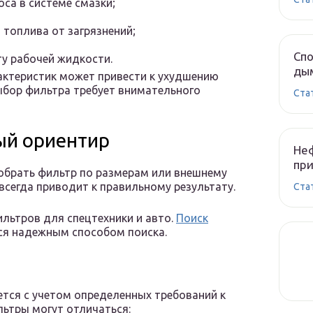
са в системе смазки;
топлива от загрязнений;
Спо
у рабочей жидкости.
ды
актеристик может привести к ухудшению
бор фильтра требует внимательного
Cта
ый ориентир
Неф
при
обрать фильтр по размерам или внешнему
всегда приводит к правильному результату.
Cта
льтров для спецтехники и авто.
П
оиск
ся надежным способом поиска.
тся с учетом определенных требований к
ьтры могут отличаться: