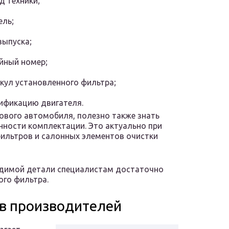
д техники;
ль;
выпуска;
йный номер;
кул установленного фильтра;
ификацию двигателя.
зового автомобиля, полезно также знать
енности комплектации. Это актуально при
ильтров и салонных элементов очистки
одимой детали специалистам достаточно
ого фильтра.
в производителей