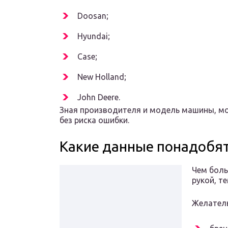
Doosan;
Hyundai;
Case;
New Holland;
John Deere.
Зная производителя и модель машины, м
без риска ошибки.
Какие данные понадобят
Чем бол
рукой, т
Желатель