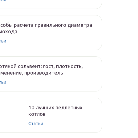
собы расчета правильного диаметра
мохода
тьи
тяной сольвент: гост, плотность,
менение, производитель
тьи
10 лучших пеллетных
котлов
Cтатьи