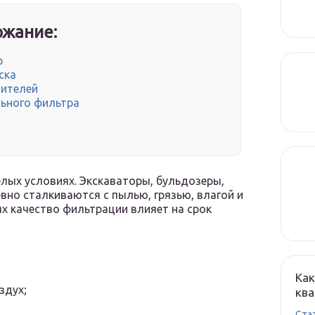
жание:
р
ска
дителей
льного фильтра
лых условиях. Экскаваторы, бульдозеры,
вно сталкиваются с пылью, грязью, влагой и
х качество фильтрации влияет на срок
Как
здух;
кв
Cта