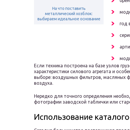
брен
На что поставить
моде
металлический хозблок:
выбираем идеальное основание
год 
сери
арти
мод
Если техника построена на базе узлов гру
характеристики силового агрегата и особ
выборе: воздушных фильтров, масляных ф
воздуха.
Нередко для точного определения необх
фотографии заводской таблички или стар
Использование каталого