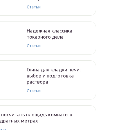
Cтатьи
Надежная классика
токарного дела
Cтатьи
Глина для кладки печи:
выбор и подготовка
раствора
Cтатьи
 посчитать площадь комнаты в
адратных метрах
тьи