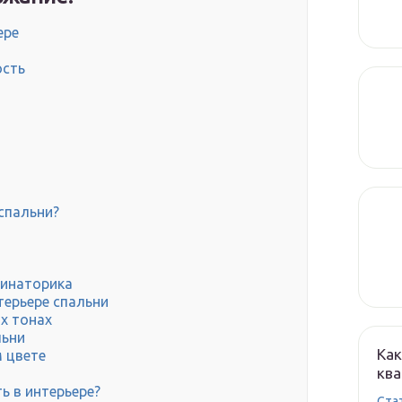
ере
ость
спальни?
бинаторика
терьере спальни
х тонах
льни
Как
 цвете
кв
ь в интерьере?
Cта