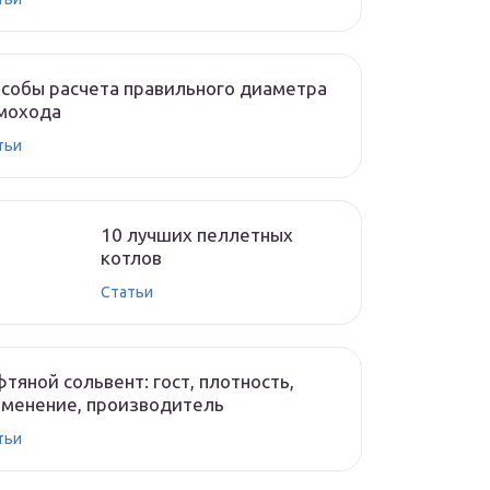
собы расчета правильного диаметра
мохода
тьи
10 лучших пеллетных
котлов
Cтатьи
тяной сольвент: гост, плотность,
менение, производитель
тьи