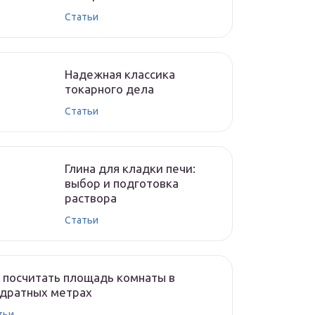
Cтатьи
Надежная классика
токарного дела
Cтатьи
Глина для кладки печи:
выбор и подготовка
раствора
Cтатьи
 посчитать площадь комнаты в
адратных метрах
тьи