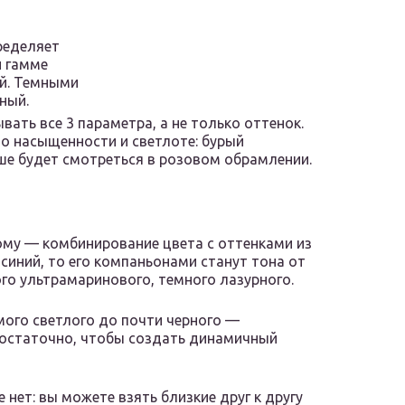
ределяет
й гамме
й. Темными
ный.
ать все 3 параметра, а не только оттенок.
о насыщенности и светлоте: бурый
чше будет смотреться в розовом обрамлении.
му — комбинирование цвета с оттенками из
 синий, то его компаньонами станут тона от
ого ультрамаринового, темного лазурного.
мого светлого до почти черного —
достаточно, чтобы создать динамичный
 нет: вы можете взять близкие друг к другу