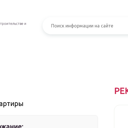
строительстве и
РЕ
вартиры
жание: