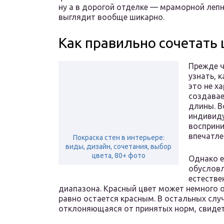
ну а в дорогой отделке — мраморной лепн
выглядит вообще шикарно.
Как правильно сочетать 
Прежде ч
узнать, 
это не х
создавае
длины. В
индивиду
восприни
впечатле
Покраска стен в интерьере:
виды, дизайн, сочетания, выбор
цвета, 80+ фото
Однако е
обусловл
естестве
диапазона. Красный цвет может немного о
равно остается красным. В остальных слу
отклоняющаяся от принятых норм, свидет