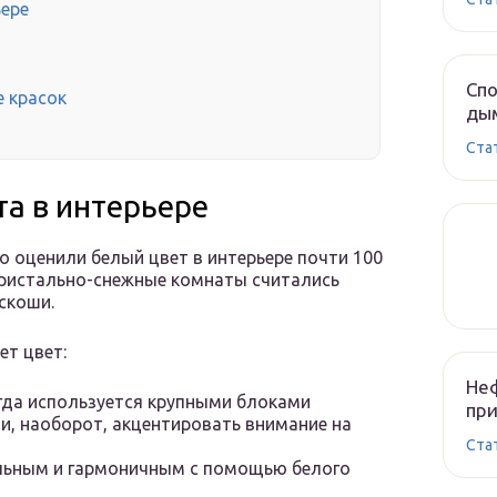
ьере
Спо
е красок
ды
Cта
та в интерьере
 оценили белый цвет в интерьере почти 100
 кристально-снежные комнаты считались
скоши.
т цвет:
Неф
гда используется крупными блоками
при
и, наоборот, акцентировать внимание на
Cта
ельным и гармоничным с помощью белого